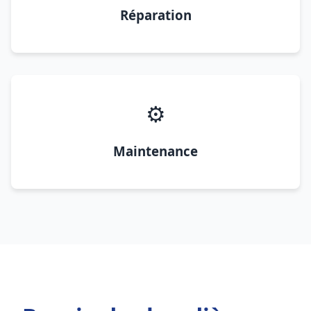
Réparation
⚙️
Maintenance