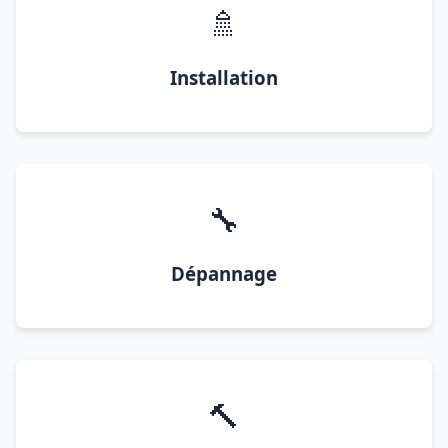
🚿
Installation
🔧
Dépannage
🔨