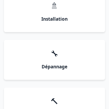
🚿
Installation
🔧
Dépannage
🔨