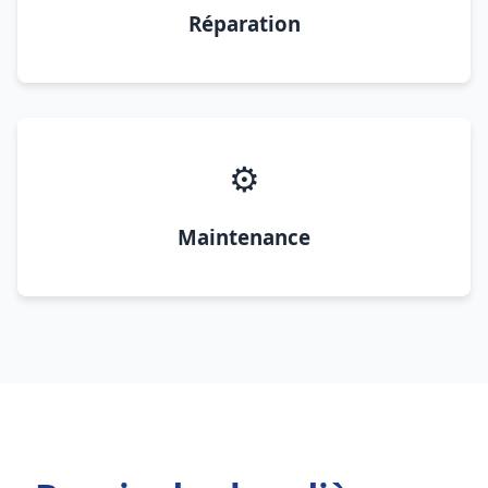
Réparation
⚙️
Maintenance