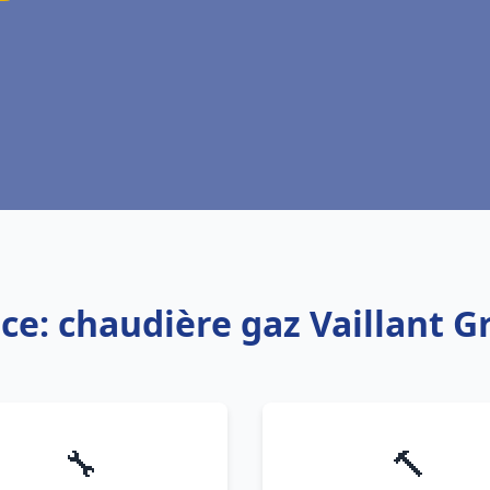
ice: chaudière gaz Vaillant G
🔧
🔨