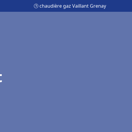
🕒 chaudière gaz Vaillant Grenay
t