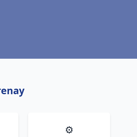
renay
⚙️