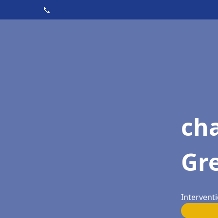
📞
cha
Gr
Intervent