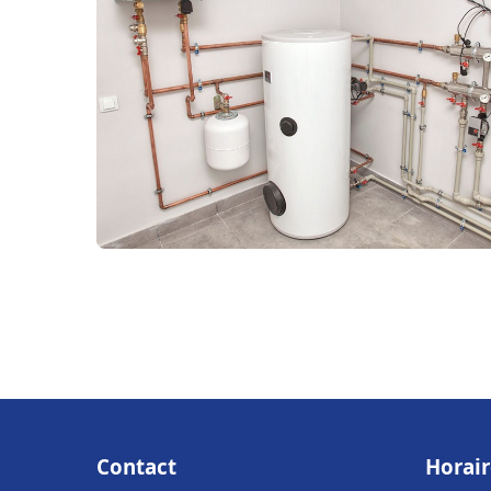
Contact
Horair