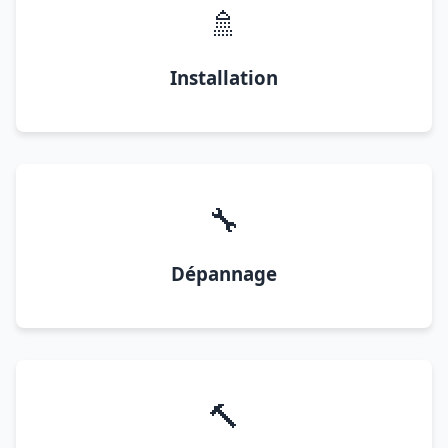
🚿
Installation
🔧
Dépannage
🔨