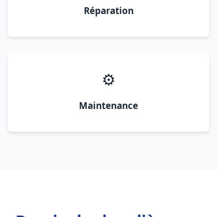
Réparation
⚙️
Maintenance