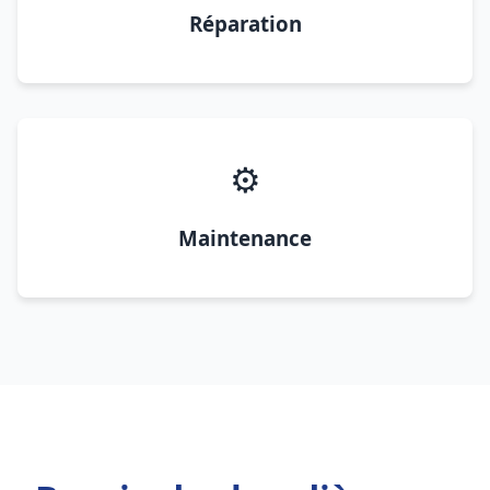
Réparation
⚙️
Maintenance