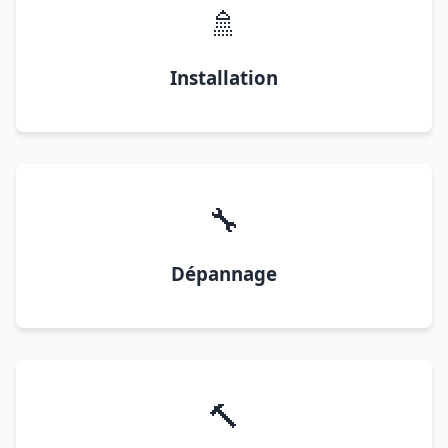
🚿
Installation
🔧
Dépannage
🔨