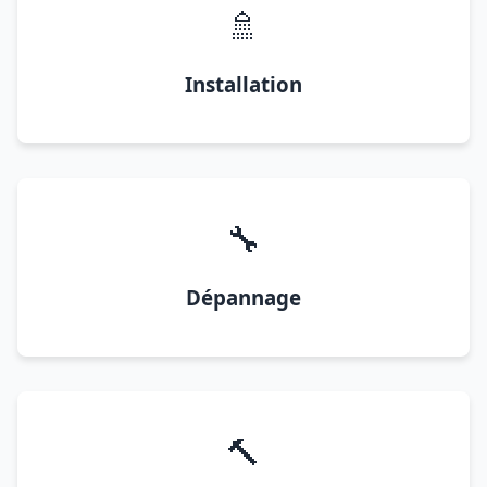
🚿
Installation
🔧
Dépannage
🔨