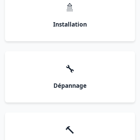
🚿
Installation
🔧
Dépannage
🔨