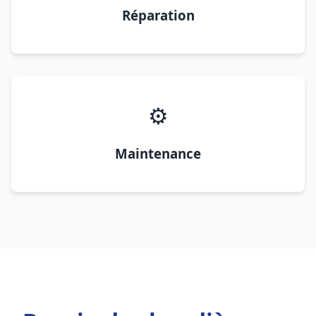
Réparation
⚙️
Maintenance