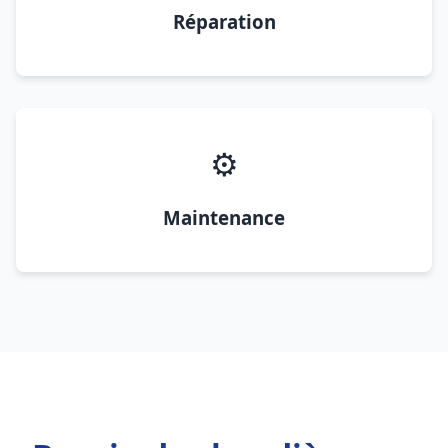
Réparation
⚙️
Maintenance