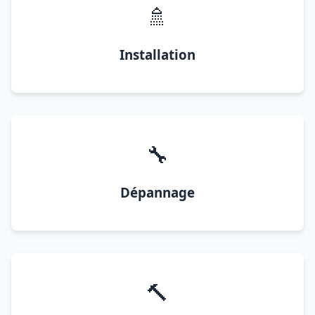
🚿
Installation
🔧
Dépannage
🔨