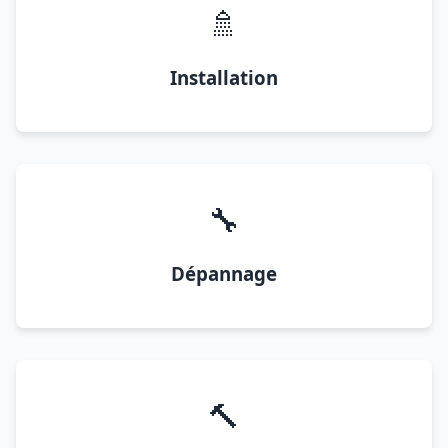
🚿
Installation
🔧
Dépannage
🔨