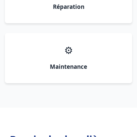
Réparation
⚙️
Maintenance