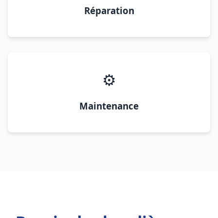
Réparation
⚙️
Maintenance