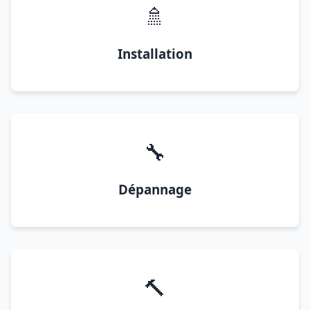
🚿
Installation
🔧
Dépannage
🔨