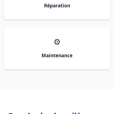
Réparation
⚙️
Maintenance