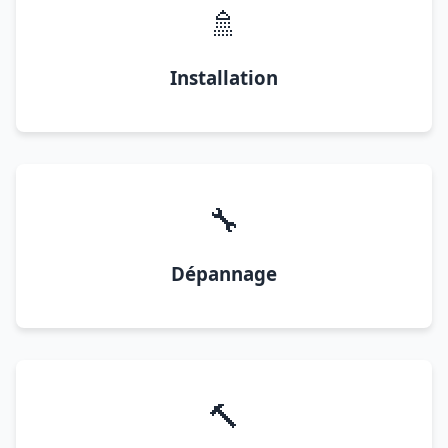
🚿
Installation
🔧
Dépannage
🔨