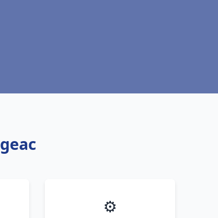
igeac
⚙️