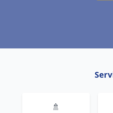
Serv
🚿