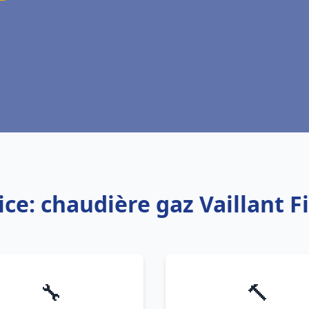
ice: chaudière gaz Vaillant F
🔧
🔨