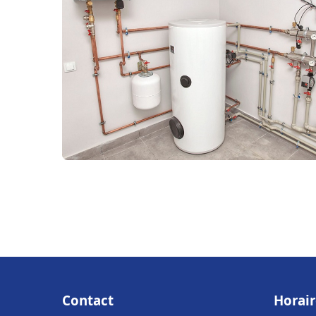
Contact
Horair