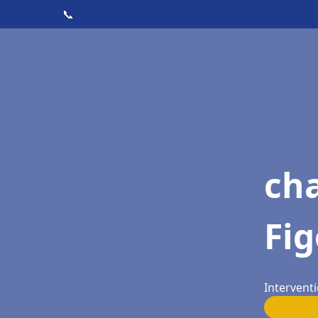
📞
cha
Fi
Interventi