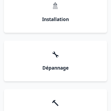
🚿
Installation
🔧
Dépannage
🔨