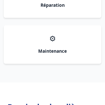
Réparation
⚙️
Maintenance