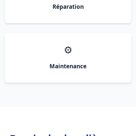
Réparation
⚙️
Maintenance