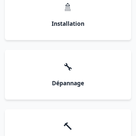
🚿
Installation
🔧
Dépannage
🔨