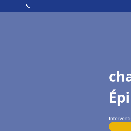
📞
cha
Épi
Interventi