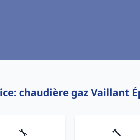
ice: chaudière gaz Vaillant É
🔧
🔨