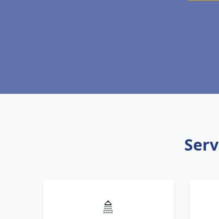
Serv
🚿