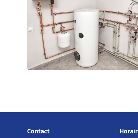
Contact
Horair