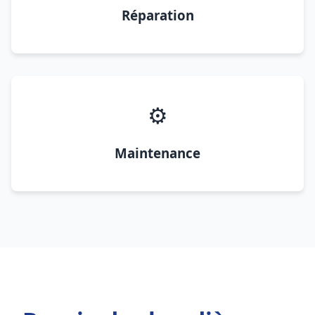
Réparation
⚙️
Maintenance