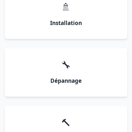
🚿
Installation
🔧
Dépannage
🔨