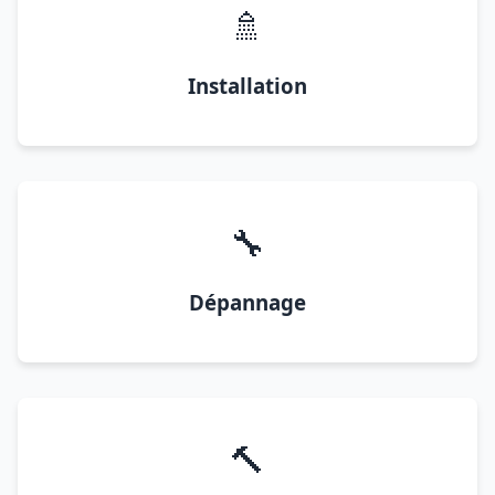
🚿
Installation
🔧
Dépannage
🔨