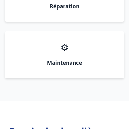
Réparation
⚙️
Maintenance