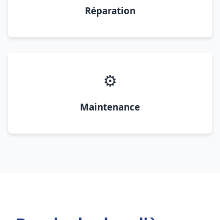
Réparation
⚙️
Maintenance