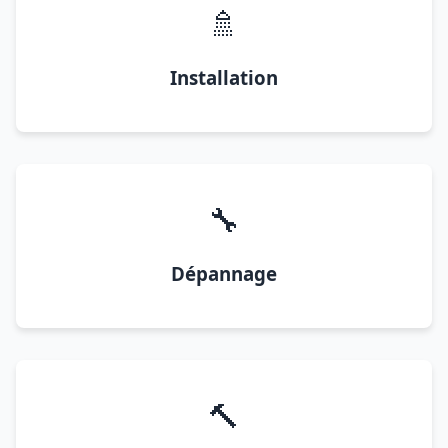
🚿
Installation
🔧
Dépannage
🔨