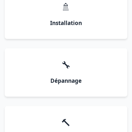
🚿
Installation
🔧
Dépannage
🔨