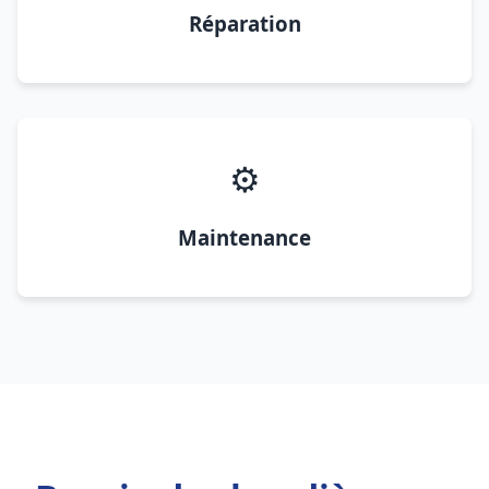
Réparation
⚙️
Maintenance