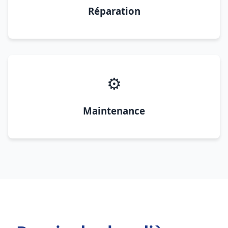
Réparation
⚙️
Maintenance