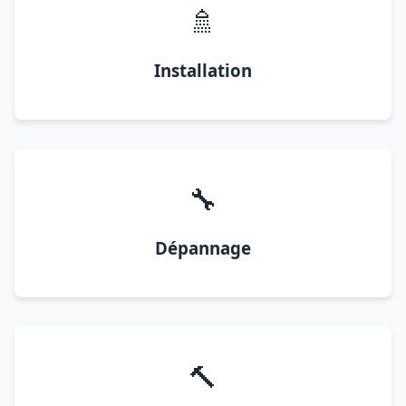
🚿
Installation
🔧
Dépannage
🔨