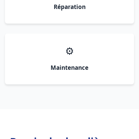
Réparation
⚙️
Maintenance