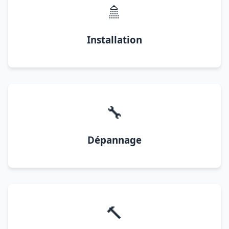
🚿
Installation
🔧
Dépannage
🔨