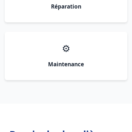
Réparation
⚙️
Maintenance