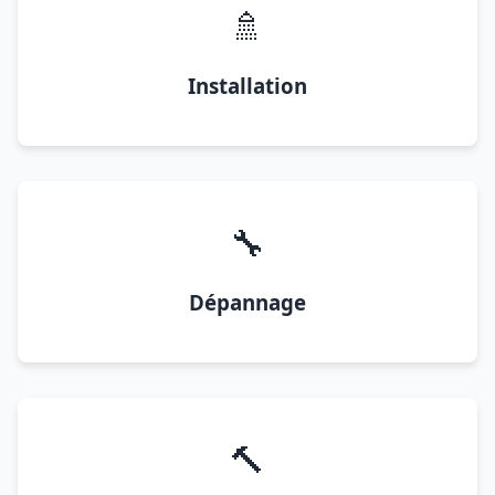
🚿
Installation
🔧
Dépannage
🔨