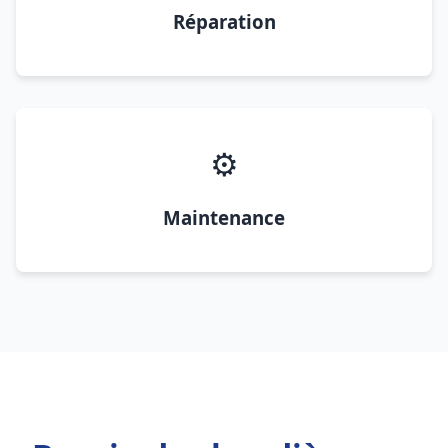
Réparation
⚙️
Maintenance