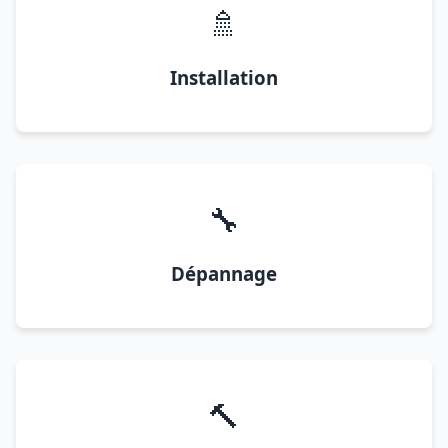
🚿
Installation
🔧
Dépannage
🔨