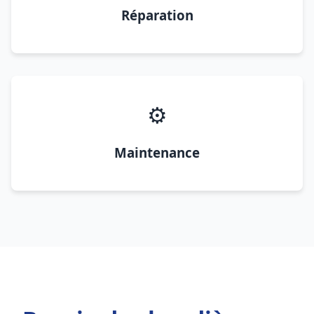
Réparation
⚙️
Maintenance