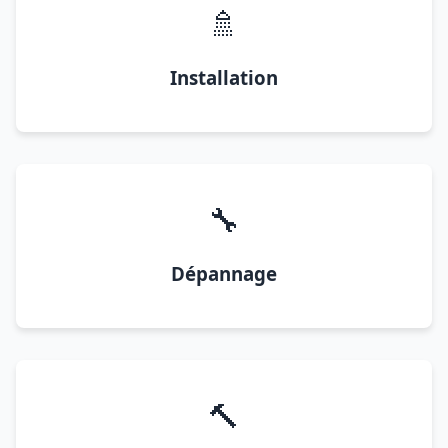
🚿
Installation
🔧
Dépannage
🔨