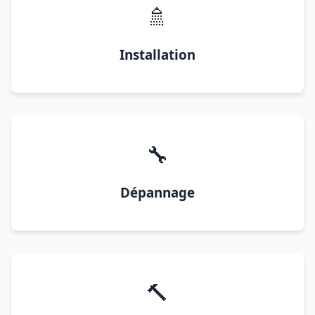
🚿
Installation
🔧
Dépannage
🔨