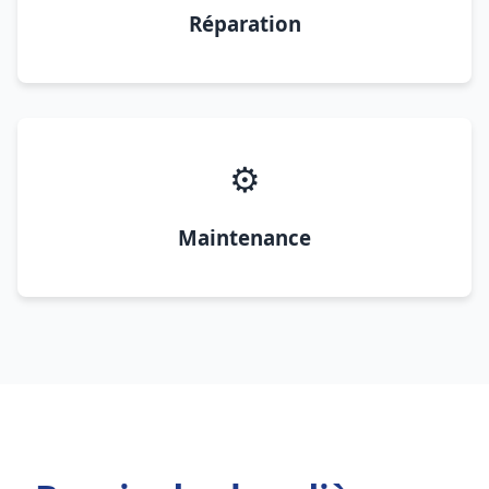
Réparation
⚙️
Maintenance