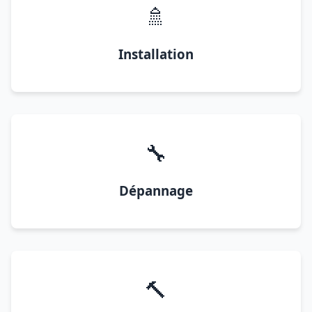
🚿
Installation
🔧
Dépannage
🔨