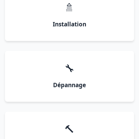
🚿
Installation
🔧
Dépannage
🔨