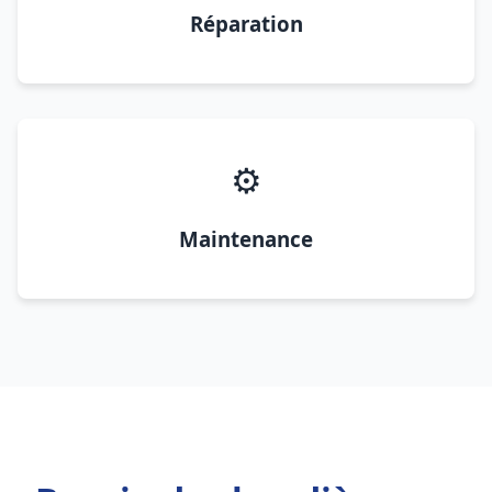
Réparation
⚙️
Maintenance