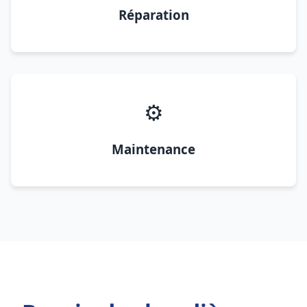
Réparation
⚙️
Maintenance