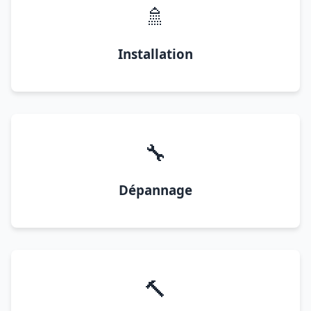
🚿
Installation
🔧
Dépannage
🔨