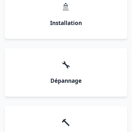
🚿
Installation
🔧
Dépannage
🔨