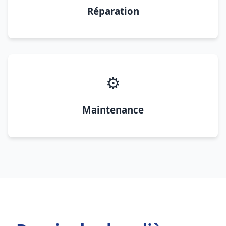
Réparation
⚙️
Maintenance