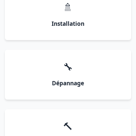
🚿
Installation
🔧
Dépannage
🔨