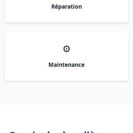
Réparation
⚙️
Maintenance