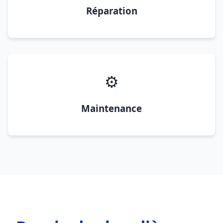
Réparation
⚙️
Maintenance