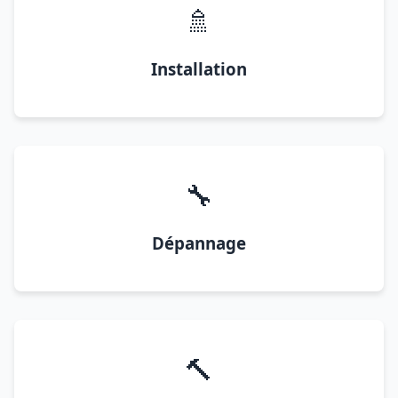
🚿
Installation
🔧
Dépannage
🔨