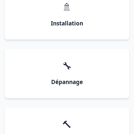
🚿
Installation
🔧
Dépannage
🔨