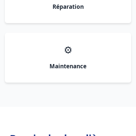
Réparation
⚙️
Maintenance