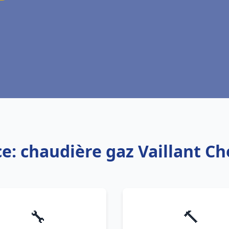
ce: chaudière gaz Vaillant Ch
🔧
🔨