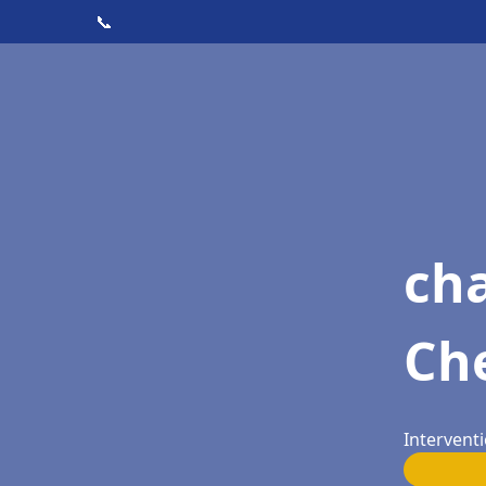
📞
cha
Ch
Interventi