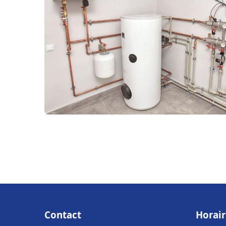
Contact
Horair