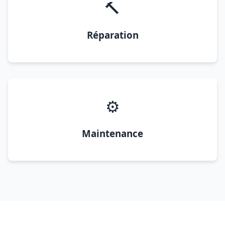
🔨
Réparation
⚙️
Maintenance