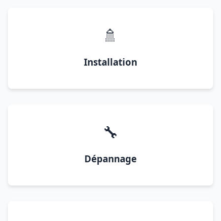
🚿
Installation
🔧
Dépannage