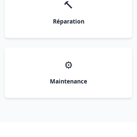
🔨
Réparation
⚙️
Maintenance