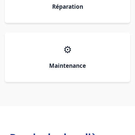
Réparation
⚙️
Maintenance