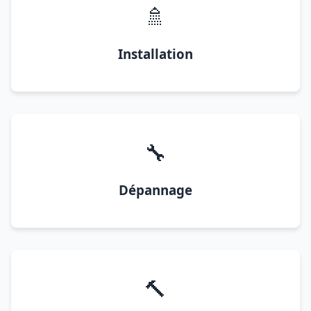
🚿
Installation
🔧
Dépannage
🔨