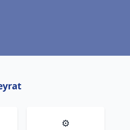
eyrat
⚙️