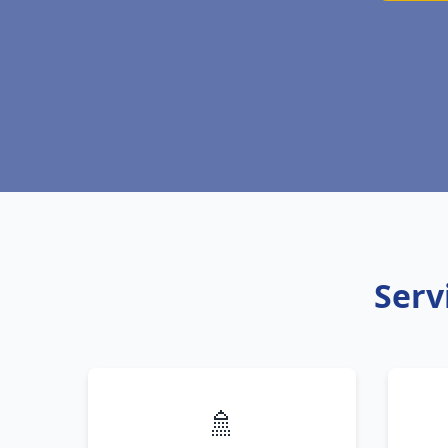
Serv
🚿