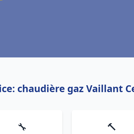
ice: chaudière gaz Vaillant C
🔧
🔨