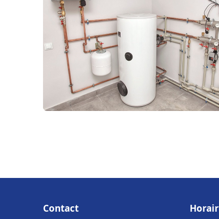
Contact
Horair