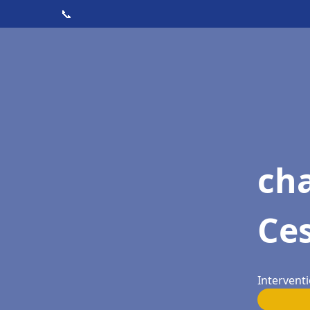
📞
cha
Ce
Intervent