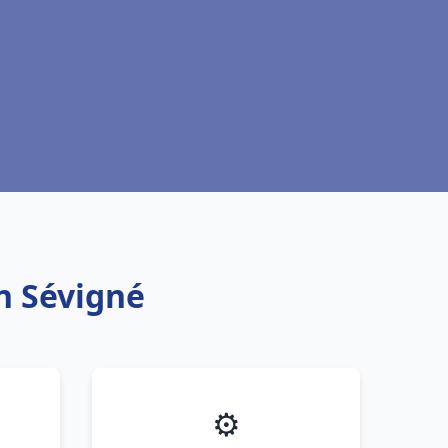
on Sévigné
⚙️