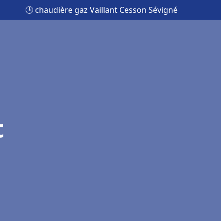
🕒 chaudière gaz Vaillant Cesson Sévigné
t