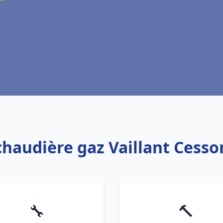
chaudière gaz Vaillant Cess
🔧
🔨