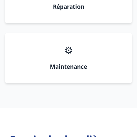
Réparation
⚙️
Maintenance