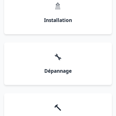
🚿
Installation
🔧
Dépannage
🔨