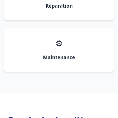
Réparation
⚙️
Maintenance