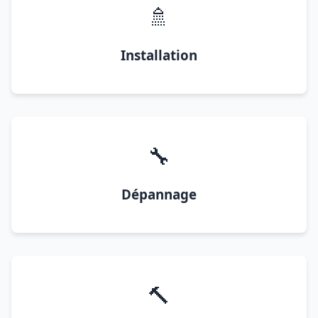
🚿
Installation
🔧
Dépannage
🔨