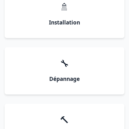
🚿
Installation
🔧
Dépannage
🔨