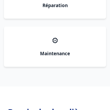
Réparation
⚙️
Maintenance