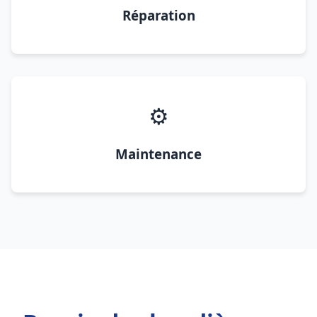
Réparation
⚙️
Maintenance