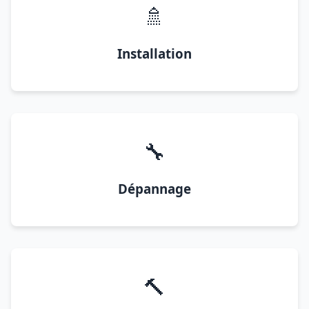
🚿
Installation
🔧
Dépannage
🔨