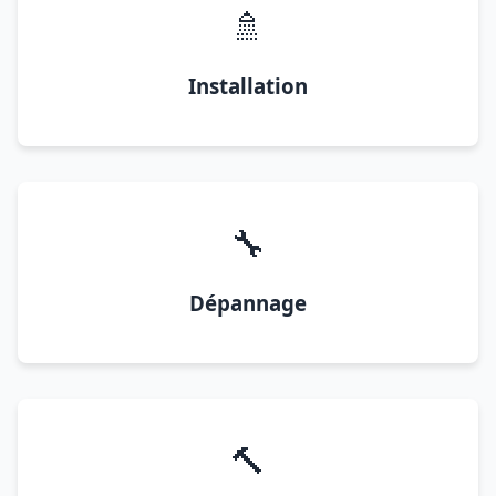
🚿
Installation
🔧
Dépannage
🔨