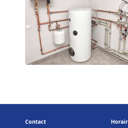
Contact
Horair