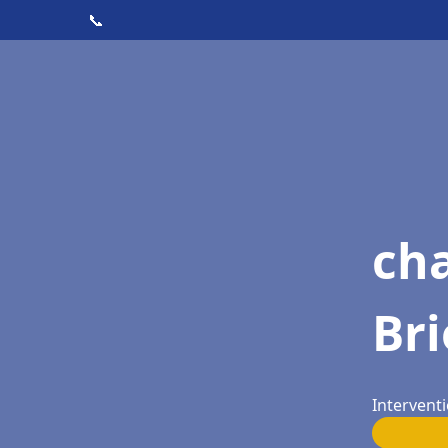
📞
cha
Br
Interventi