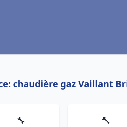
ce: chaudière gaz Vaillant B
🔧
🔨