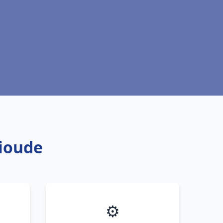
rioude
⚙️