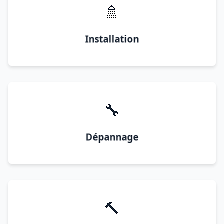
🚿
Installation
🔧
Dépannage
🔨