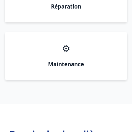
Réparation
⚙️
Maintenance