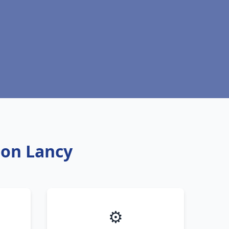
bon Lancy
⚙️