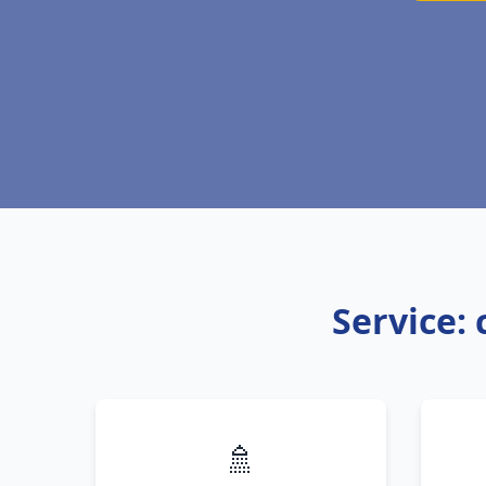
Service:
🚿