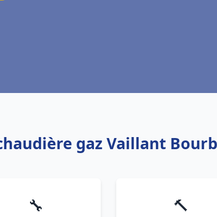
 chaudière gaz Vaillant Bour
🔧
🔨