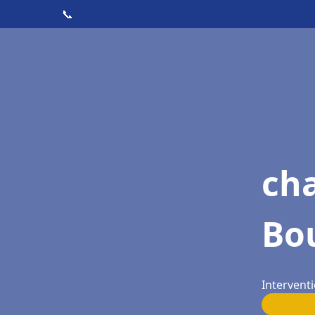
📞
cha
Bo
Intervent