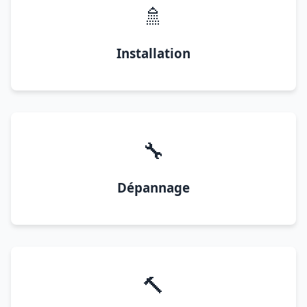
🚿
Installation
🔧
Dépannage
🔨