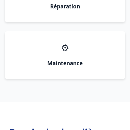
Réparation
⚙️
Maintenance