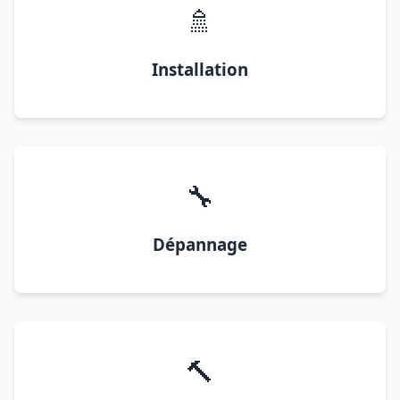
🚿
Installation
🔧
Dépannage
🔨