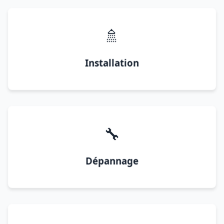
🚿
Installation
🔧
Dépannage