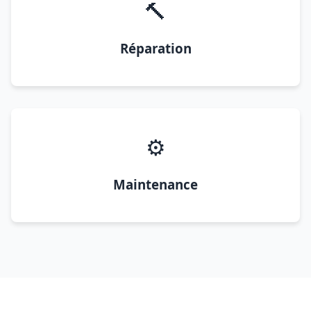
🔨
Réparation
⚙️
Maintenance