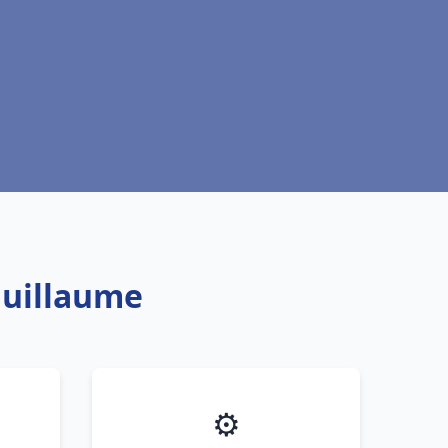
Guillaume
⚙️