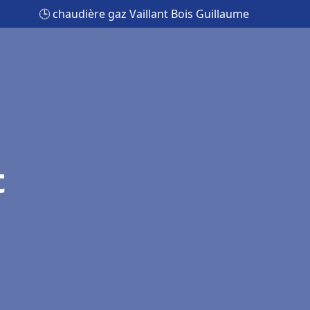
🕒 chaudière gaz Vaillant Bois Guillaume
t