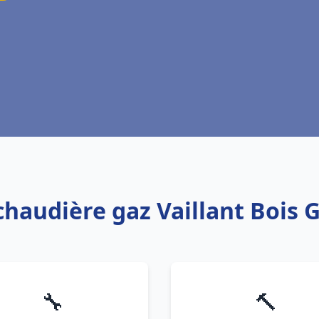
 chaudière gaz Vaillant Bois 
🔧
🔨