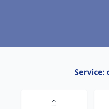
Service:
🚿