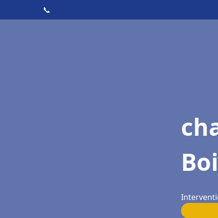
📞
cha
Bo
Interventi